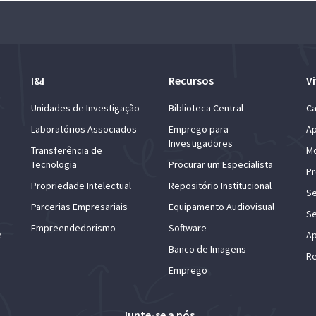
I&I
Recursos
Vi
Unidades de Investigação
Biblioteca Central
Ca
Laboratórios Associados
Emprego para
Ap
Investigadores
Transferência de
Mo
Tecnologia
Procurar um Especialista
Pr
Propriedade Intelectual
Repositório Institucional
Se
Parcerias Empresariais
Equipamento Audiovisual
Se
Empreendedorismo
Software
e
Ap
Banco de Imagens
Re
Emprego
Junte-se a nós