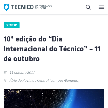
Saltar
Pesquisa
Me
para
o
conteúdo
EVENTOS
10ª edição do “Dia
Internacional do Técnico” – 11
de outubro
11 outubro 2017
Átrio do Pavilhão Central (campus Alameda)