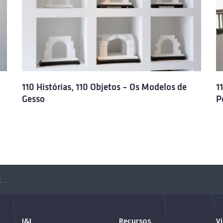
110 Histórias, 110 Objetos – Os Modelos de
1
Gesso
P
110 Histórias, 110 Objetos – A locomotiva de Civil
I&I
Recursos
Vi