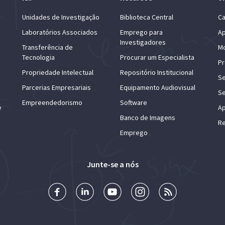
Unidades de Investigação
Biblioteca Central
Ca
Laboratórios Associados
Emprego para
Ap
Investigadores
Transferência de
Mo
Tecnologia
Procurar um Especialista
Pr
Propriedade Intelectual
Repositório Institucional
Se
Parcerias Empresariais
Equipamento Audiovisual
Se
Empreendedorismo
Software
e
Ap
Banco de Imagens
Re
Emprego
Junte-se a nós