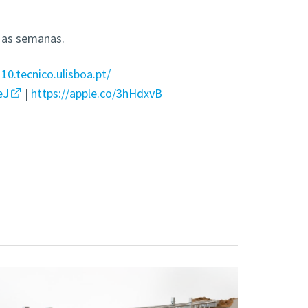
s as semanas.
110.tecnico.ulisboa.pt/
eJ
|
https://apple.co/3hHdxvB