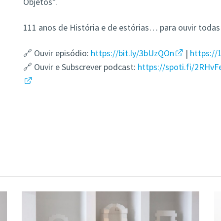
Objetos”.
111 anos de História e de estórias… para ouvir toda
🔗 Ouvir episódio:
https://bit.ly/3bUzQOn
|
https://
🔗 Ouvir e Subscrever podcast:
https://spoti.fi/2RHvF