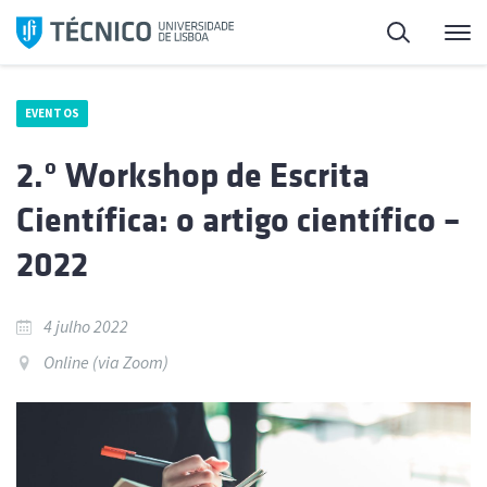
Saltar
Pesquisa
Me
para
o
conteúdo
EVENTOS
2.º Workshop de Escrita
Científica: o artigo científico –
2022
4 julho 2022
Online (via Zoom)