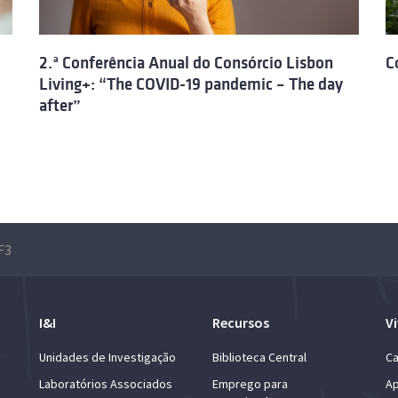
2.ª Conferência Anual do Consórcio Lisbon
C
Living+: “The COVID-19 pandemic – The day
after”
F3
I&I
Recursos
Vi
Unidades de Investigação
Biblioteca Central
Ca
Laboratórios Associados
Emprego para
Ap