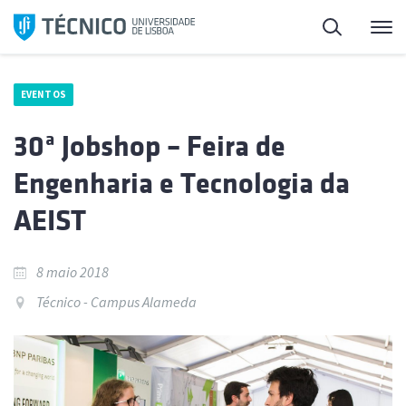
Saltar
Pesquisa
Me
para
o
conteúdo
EVENTOS
30ª Jobshop – Feira de
Engenharia e Tecnologia da
AEIST
8 maio 2018
Técnico - Campus Alameda