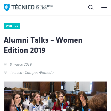
Saltar
Pesquisa
Me
para
o
conteúdo
EVENTOS
Alumni Talks – Women
Edition 2019
8 março 2019
Técnico - Campus Alameda