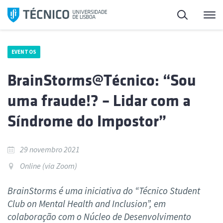
Saltar
Pesquisa
Me
para
o
conteúdo
EVENTOS
BrainStorms@Técnico: “Sou
uma fraude!? – Lidar com a
Síndrome do Impostor”
29 novembro 2021
Online (via Zoom)
BrainStorms é uma iniciativa do “Técnico Student
Club on Mental Health and Inclusion”, em
colaboração com o Núcleo de Desenvolvimento