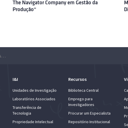
The Navigator Company em Gestão da
M
Produção”
D
Cerimónia de entrega de Prémios de Mérito
I&I
Recursos
Vi
Unidades de Investigação
Biblioteca Central
Ca
Laboratórios Associados
Emprego para
Ap
Investigadores
Transferência de
Mo
Tecnologia
Procurar um Especialista
Pr
Propriedade Intelectual
Repositório Institucional
Se