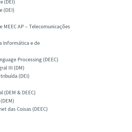
e (DEI)
e (DEI)
 de MEEC AP – Telecomunicações
a Informática e de
anguage Processing (DEEC)
ral III (DM)
ribuída (DEI)
al (DEM & DEEC)
 (DEM)
net das Coisas (DEEC)