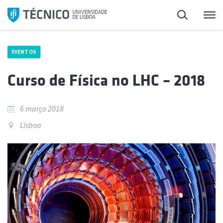
Saltar
Pesquisa
Me
para
o
conteúdo
EVENTOS
Curso de Física no LHC – 2018
6 março 2018
Lisboa