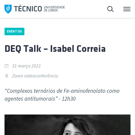
Saltar
Pesquisa
Me
para
o
conteúdo
EVENTOS
DEQ Talk – Isabel Correia
31 março 2021
Zoom videoconferência
“Complexos ternários de Fe-aminofenolato como
agentes antitumorais” - 12h30