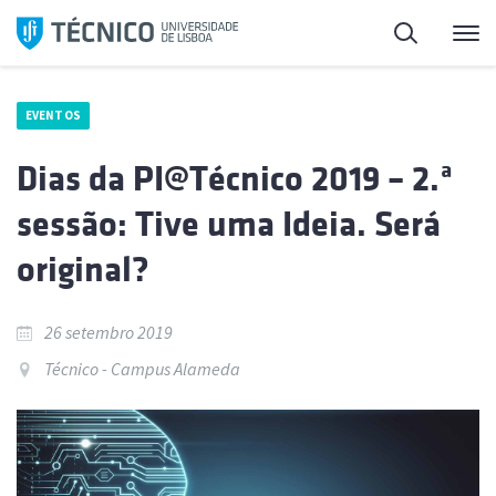
Saltar
Pesquisa
Me
para
o
conteúdo
EVENTOS
Dias da PI@Técnico 2019 – 2.ª
sessão: Tive uma Ideia. Será
original?
26 setembro 2019
Técnico - Campus Alameda