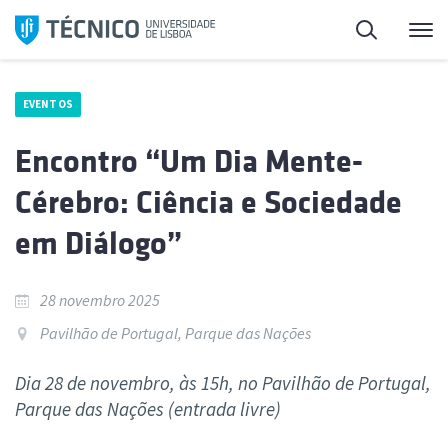
Saltar
Pesquisa
Me
para
o
conteúdo
EVENTOS
Encontro “Um Dia Mente-
Cérebro: Ciência e Sociedade
em Diálogo”
28 novembro 2025
Pavilhão de Portugal, Parque das Nações
Dia 28 de novembro, às 15h, no Pavilhão de Portugal,
Parque das Nações (entrada livre)