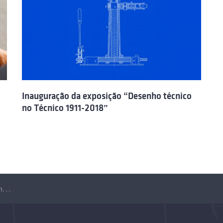
Inauguração da exposição “Desenho técnico
no Técnico 1911-2018”
Exposição “Art and Technology interconnect at Técnico” – Andreas Wichert