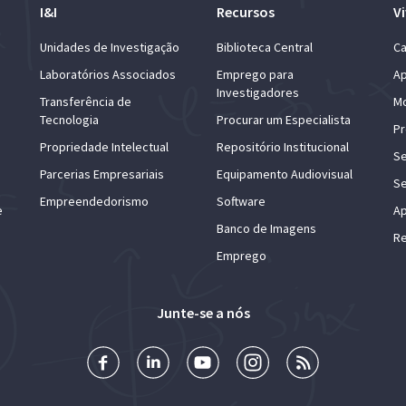
I&I
Recursos
Vi
Unidades de Investigação
Biblioteca Central
Ca
Laboratórios Associados
Emprego para
Ap
Investigadores
Transferência de
Mo
Tecnologia
Procurar um Especialista
Pr
Propriedade Intelectual
Repositório Institucional
Se
Parcerias Empresariais
Equipamento Audiovisual
Se
Empreendedorismo
Software
e
Ap
Banco de Imagens
Re
Emprego
Junte-se a nós