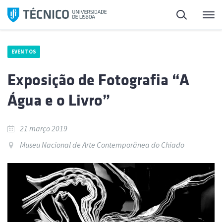
Saltar
Pesquisa
Me
para
o
conteúdo
EVENTOS
Exposição de Fotografia “A
Água e o Livro”
21 março 2019
Museu Nacional de Arte Contemporânea do Chiado