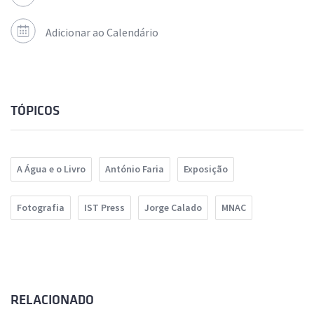
Adicionar ao Calendário
TÓPICOS
A Água e o Livro
António Faria
Exposição
Fotografia
IST Press
Jorge Calado
MNAC
RELACIONADO