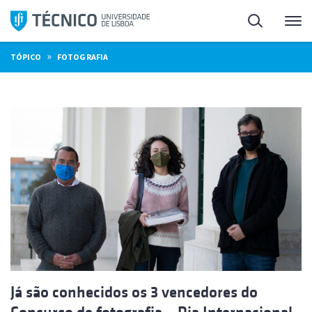
Saltar
Pesquisa
Me
para
o
»
TÓPICO
FOTOGRAFIA
conteúdo
Já são conhecidos os 3 vencedores do