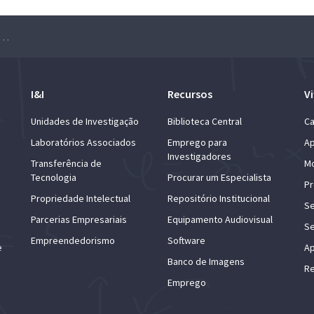
 Hackathon “100% In” – Edição de 2021
I&I
Recursos
Vi
Unidades de Investigação
Biblioteca Central
Ca
Laboratórios Associados
Emprego para
Ap
Investigadores
Transferência de
Mo
Tecnologia
Procurar um Especialista
Pr
Propriedade Intelectual
Repositório Institucional
Se
Parcerias Empresariais
Equipamento Audiovisual
Se
Empreendedorismo
Software
e
Ap
Banco de Imagens
Re
Emprego