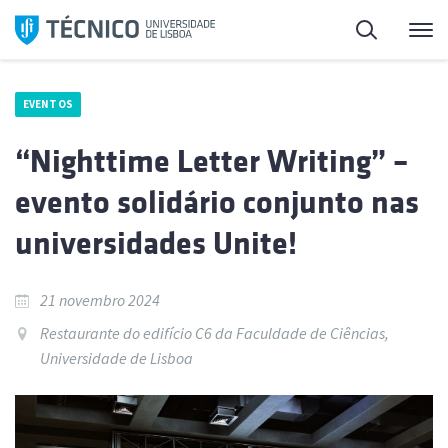
Saltar
Pesquisa
Me
para
o
conteúdo
EVENTOS
“Nighttime Letter Writing” –
evento solidário conjunto nas
universidades Unite!
21 novembro 2024
Restaurante do edifício C6 da Faculdade de Ciências,
Universidade de Lisboa