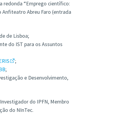
a redonda “Emprego científico:
o Anfiteatro Abreu Faro (entrada
de de Lisboa;
nte do IST para os Assuntos
ERIS
;
iBB
;
vestigação e Desenvolvimento,
 Investigador do IPFN, Membro
cção do NInTec.