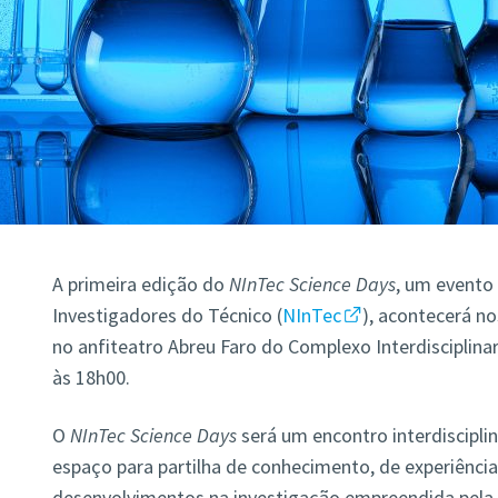
A primeira edição do
NInTec Science Days
, um evento
Investigadores do Técnico (
NInTec
), acontecerá no
no anfiteatro Abreu Faro do Complexo Interdisciplinar
às 18h00.
O
NInTec Science Days
será um encontro interdiscipli
espaço para partilha de conhecimento, de experiência
desenvolvimentos na investigação empreendida pela