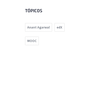
TÓPICOS
Anant Agarwal
edX
MOOC