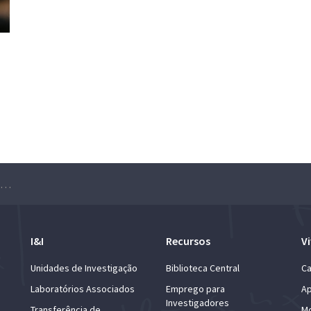
“Re-imaginar a Educação” com Anant Agarwal
I&I
Recursos
Vi
Unidades de Investigação
Biblioteca Central
Ca
Laboratórios Associados
Emprego para
Ap
Investigadores
Transferência de
Mo