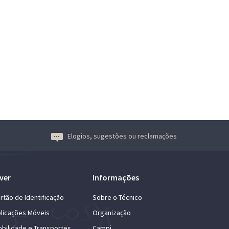
Elogios, sugestões ou reclamações
ver
Informações
rtão de Identificação
Sobre o Técnico
licações Móveis
Organização
bilidade e Transportes
Campi