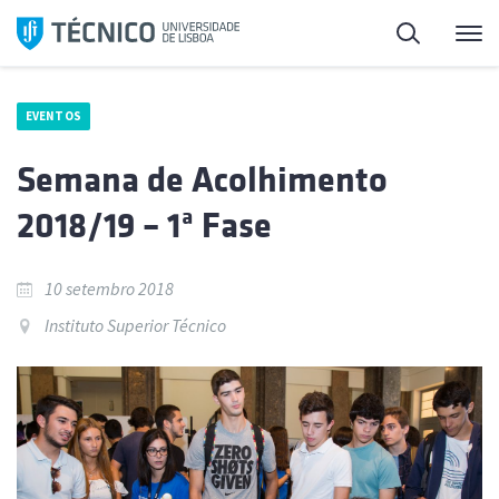
Saltar
Pesquisa
Me
para
o
conteúdo
EVENTOS
Semana de Acolhimento
2018/19 – 1ª Fase
10 setembro 2018
Instituto Superior Técnico