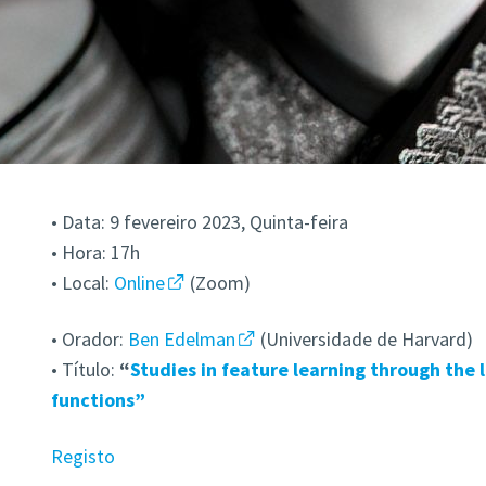
• Data: 9 fevereiro 2023, Quinta-feira
• Hora: 17h
• Local:
Online
(Zoom)
• Orador:
Ben Edelman
(Universidade de Harvard)
• Título:
“
Studies in feature learning through the 
functions”
Registo