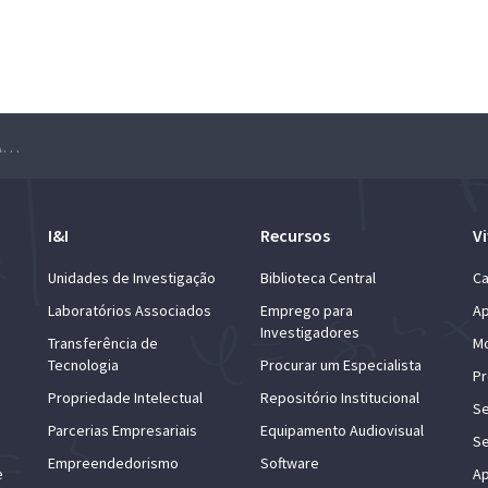
Seminário Matemática, Física & Aprendizagem Automática – Ben Edelman
I&I
Recursos
Vi
Unidades de Investigação
Biblioteca Central
Ca
Laboratórios Associados
Emprego para
Ap
Investigadores
Transferência de
Mo
Tecnologia
Procurar um Especialista
Pr
Propriedade Intelectual
Repositório Institucional
Se
Parcerias Empresariais
Equipamento Audiovisual
Se
Empreendedorismo
Software
e
Ap