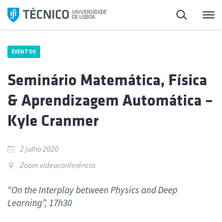
Saltar
Pesquisa
Me
para
o
conteúdo
EVENTOS
Seminário Matemática, Física
& Aprendizagem Automática –
Kyle Cranmer
2 julho 2020
Zoom videoconferência
“On the Interplay between Physics and Deep
Learning”, 17h30