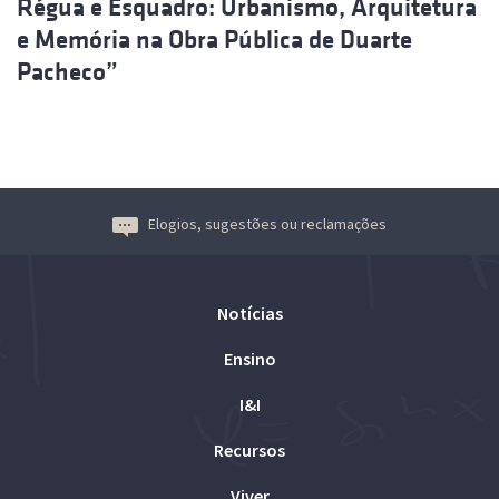
Régua e Esquadro: Urbanismo, Arquitetura
e Memória na Obra Pública de Duarte
Pacheco”
Elogios, sugestões ou reclamações
Notícias
Ensino
I&I
Recursos
Viver