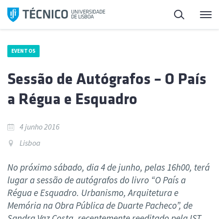
Saltar
Pesquisa
Me
para
o
conteúdo
EVENTOS
Sessão de Autógrafos – O País
a Régua e Esquadro
4 junho 2016
Lisboa
No próximo sábado, dia 4 de junho, pelas 16h00, terá
lugar a sessão de autógrafos do livro “O País a
Régua e Esquadro. Urbanismo, Arquitetura e
Memória na Obra Pública de Duarte Pacheco”, de
Sandra Vaz Costa, recentemente reeditado pela IST