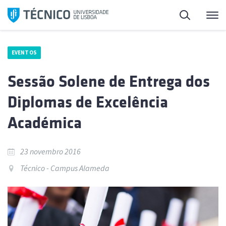
Saltar
Pesquisa
Me
para
o
conteúdo
EVENTOS
Sessão Solene de Entrega dos
Diplomas de Excelência
Académica
23 novembro 2016
Técnico - Campus Alameda