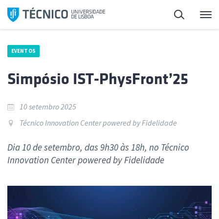
Saltar
Pesquisa
Me
para
o
conteúdo
EVENTOS
Simpósio IST-PhysFront’25
10 setembro 2025
Técnico Innovation Center powered by Fidelidade
Dia 10 de setembro, das 9h30 às 18h, no Técnico
Innovation Center powered by Fidelidade