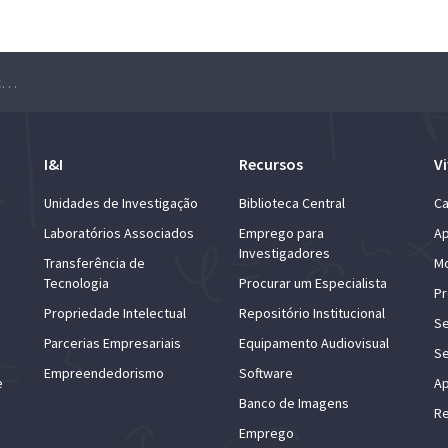
Workshop Industrial: Data Science, Matemática e Engenharia
I&I
Recursos
Vi
Unidades de Investigação
Biblioteca Central
Ca
Laboratórios Associados
Emprego para
Ap
Investigadores
Transferência de
Mo
Tecnologia
Procurar um Especialista
Pr
Propriedade Intelectual
Repositório Institucional
Se
Parcerias Empresariais
Equipamento Audiovisual
Se
Empreendedorismo
Software
e
Ap
Banco de Imagens
Re
Emprego