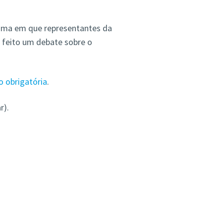
uma em que representantes da
á feito um debate sobre o
o obrigatória
.
r).