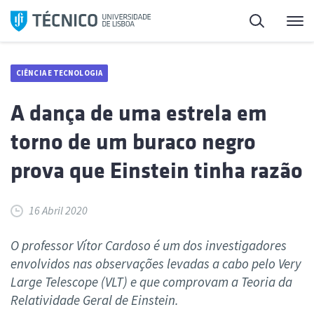
Saltar
Pesquisa
Me
para
o
conteúdo
CIÊNCIA E TECNOLOGIA
A dança de uma estrela em
torno de um buraco negro
prova que Einstein tinha razão
16 Abril 2020
O professor Vítor Cardoso é um dos investigadores
envolvidos nas observações levadas a cabo pelo Very
Large Telescope (VLT) e que comprovam a Teoria da
Relatividade Geral de Einstein.