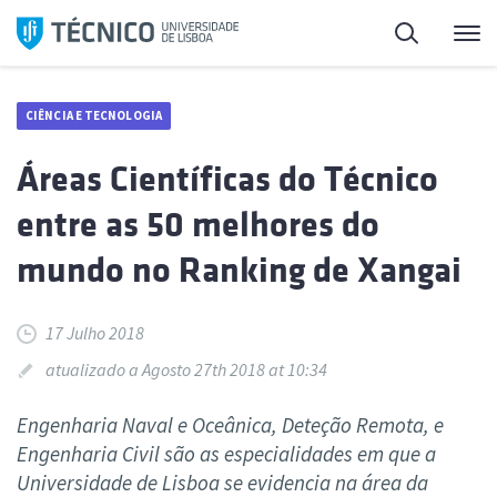
Saltar
Pesquisa
Me
para
o
conteúdo
CIÊNCIA E TECNOLOGIA
Áreas Científicas do Técnico
entre as 50 melhores do
mundo no Ranking de Xangai
17 Julho 2018
atualizado a Agosto 27th 2018 at 10:34
Engenharia Naval e Oceânica, Deteção Remota, e
Engenharia Civil são as especialidades em que a
Universidade de Lisboa se evidencia na área da