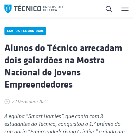
Saltar
Pesquisa
Me
para
o
conteúdo
CAMPUS E COMUNIDADE
Alunos do Técnico arrecadam
dois galardões na Mostra
Nacional de Jovens
Empreendedores
22 Dezembro 2021
A equipa “Smart Homies”, que conta com 3
estudantes do Técnico, conquistou o 1.º prémio da
categoria “Empreendedorismo Criativo” e ainda um