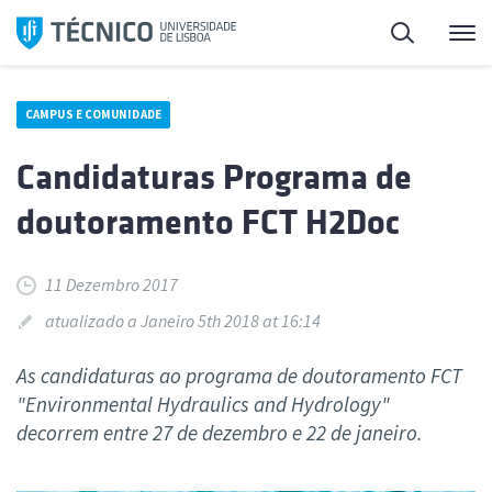
Saltar
Pesquisa
Me
para
o
conteúdo
CAMPUS E COMUNIDADE
Candidaturas Programa de
doutoramento FCT H2Doc
11 Dezembro 2017
atualizado a Janeiro 5th 2018 at 16:14
As candidaturas ao programa de doutoramento FCT
"Environmental Hydraulics and Hydrology"
decorrem entre 27 de dezembro e 22 de janeiro.