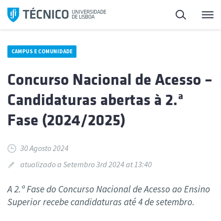
Saltar
Pesquisa
Me
para
o
conteúdo
CAMPUS E COMUNIDADE
Concurso Nacional de Acesso –
Candidaturas abertas à 2.ª
Fase (2024/2025)
30 Agosto 2024
atualizado a Setembro 3rd 2024 at 13:40
A 2.ª Fase do Concurso Nacional de Acesso ao Ensino
Superior recebe candidaturas até 4 de setembro.