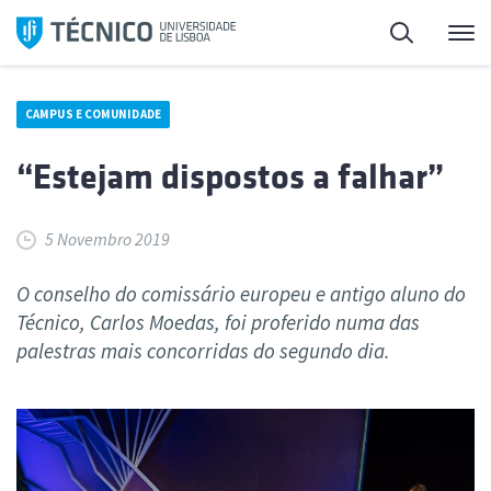
Saltar
Pesquisa
Me
para
o
conteúdo
CAMPUS E COMUNIDADE
“Estejam dispostos a falhar”
5 Novembro 2019
O conselho do comissário europeu e antigo aluno do
Técnico, Carlos Moedas, foi proferido numa das
palestras mais concorridas do segundo dia.