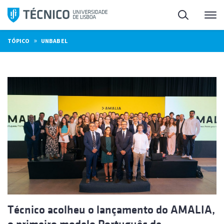
Saltar
Pesquisa
Me
para
o
»
TÓPICO
UNBABEL
conteúdo
Técnico acolheu o lançamento do AMALIA,