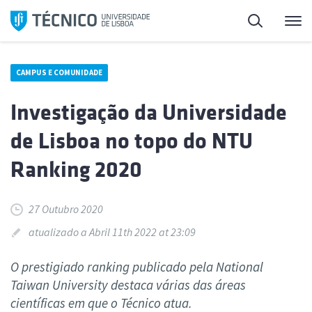
Saltar
Pesquisa
Me
para
o
conteúdo
CAMPUS E COMUNIDADE
Investigação da Universidade
de Lisboa no topo do NTU
Ranking 2020
27 Outubro 2020
atualizado a Abril 11th 2022 at 23:09
O prestigiado ranking publicado pela National
Taiwan University destaca várias das áreas
científicas em que o Técnico atua.