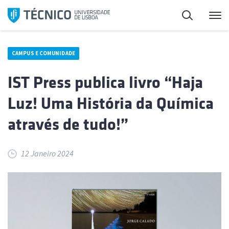
Saltar
Pesquisa
Me
para
o
conteúdo
CAMPUS E COMUNIDADE
IST Press publica livro “Haja
Luz! Uma História da Química
através de tudo!”
12 Janeiro 2024