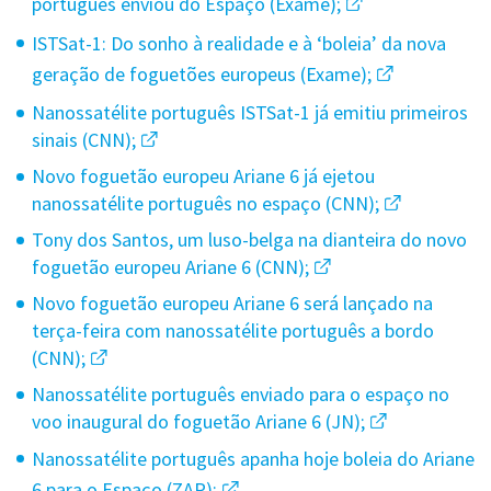
português enviou do Espaço (Exame);
ISTSat-1: Do sonho à realidade e à ‘boleia’ da nova
geração de foguetões europeus (Exame);
Nanossatélite português ISTSat-1 já emitiu primeiros
sinais (CNN);
Novo foguetão europeu Ariane 6 já ejetou
nanossatélite português no espaço (CNN);
Tony dos Santos, um luso-belga na dianteira do novo
foguetão europeu Ariane 6 (CNN);
Novo foguetão europeu Ariane 6 será lançado na
terça-feira com nanossatélite português a bordo
(CNN);
Nanossatélite português enviado para o espaço no
voo inaugural do foguetão Ariane 6 (JN);
Nanossatélite português apanha hoje boleia do Ariane
6 para o Espaço (ZAP);