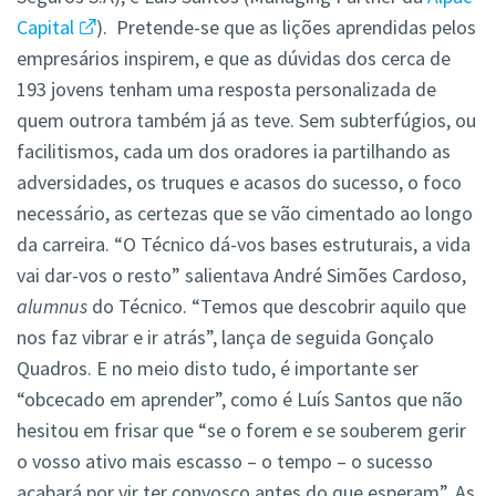
Capital
). Pretende-se que as lições aprendidas pelos
empresários inspirem, e que as dúvidas dos cerca de
193 jovens tenham uma resposta personalizada de
quem outrora também já as teve. Sem subterfúgios, ou
facilitismos, cada um dos oradores ia partilhando as
adversidades, os truques e acasos do sucesso, o foco
necessário, as certezas que se vão cimentado ao longo
da carreira. “O Técnico dá-vos bases estruturais, a vida
vai dar-vos o resto” salientava André Simões Cardoso,
alumnus
do Técnico. “Temos que descobrir aquilo que
nos faz vibrar e ir atrás”, lança de seguida Gonçalo
Quadros. E no meio disto tudo, é importante ser
“obcecado em aprender”, como é Luís Santos que não
hesitou em frisar que “se o forem e se souberem gerir
o vosso ativo mais escasso – o tempo – o sucesso
acabará por vir ter convosco antes do que esperam”. As