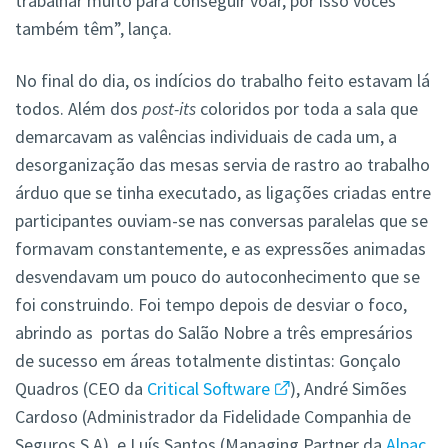
trabalhar muito para conseguir voar, por isso vocês
também têm”, lança.
No final do dia, os indícios do trabalho feito estavam lá
todos. Além dos
post-its
coloridos por toda a sala que
demarcavam as valências individuais de cada um, a
desorganização das mesas servia de rastro ao trabalho
árduo que se tinha executado, as ligações criadas entre
participantes ouviam-se nas conversas paralelas que se
formavam constantemente, e as expressões animadas
desvendavam um pouco do autoconhecimento que se
foi construindo. Foi tempo depois de desviar o foco,
abrindo as portas do Salão Nobre a três empresários
de sucesso em áreas totalmente distintas: Gonçalo
Quadros (CEO da
Critical Software
), André Simões
Cardoso (Administrador da Fidelidade Companhia de
Seguros S.A), e Luís Santos (Managing Partner da
Alpac