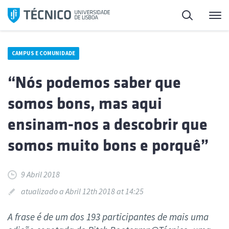
Saltar
Pesquisa
Me
para
o
conteúdo
CAMPUS E COMUNIDADE
“Nós podemos saber que
somos bons, mas aqui
ensinam-nos a descobrir que
somos muito bons e porquê”
9 Abril 2018
atualizado a Abril 12th 2018 at 14:25
A frase é de um dos 193 participantes de mais uma