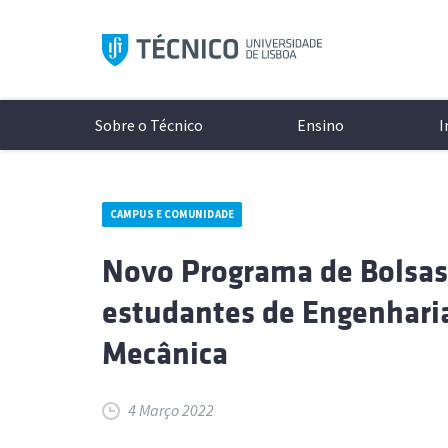
Saltar
para
o
conteúdo
Sobre o Técnico
Ensino
I
CAMPUS E COMUNIDADE
Aprese
Modelo 
A Inves
Conhece
Novo Programa de Bolsas 
Históri
Licenci
Unidade
Campi
estudantes de Engenharia
Organi
Mestrad
Laborat
Cultura
Documen
Mestra
Projeto
Protoco
Mecânica
Redes S
Minors
Excelên
Associa
Logo e 
Doutor
Núcleos
As últimas notícias e eventos
Todos o
4 Março 2022
Cursos 
Diversi
ocorrer 