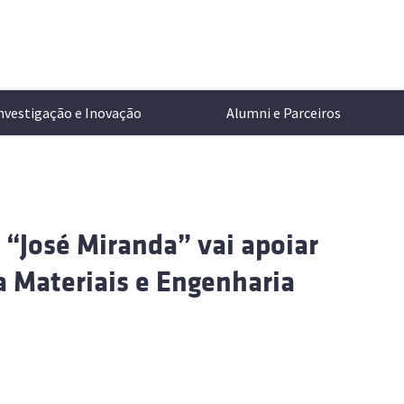
nvestigação e Inovação
Alumni e Parceiros
ntação
de Ensino
tigação no Técnico
r Lisboa
Alameda
Informações Académicas
Transferência de Tecnologia
Cartão de Identificação
Ciência e Tecnologia
“José Miranda” vai apoiar
a
aturas
s de Investigação
Oeiras
Concursos de Acesso
Propriedade Intelectual
Aplicações Móveis
Campus e Comunidade
no Técnico
 Materiais e Engenharia
zação
os Integrados
órios Associados
 e Desporto
Loures
Programas de Mobilidade
Parcerias Empresariais
Mobilidade e Transportes
Cultura e Desporto
tos e Legislação
dos
s em Destaque
los e Acordos
Apoio ao Estudante
Empreendedorismo
Serviços Informáticos
Multimédia
ociais
cia na Investigação (HRS4R)
ção dos Estudantes
Perguntas Frequentes
Serviços de Saúde
Eventos
Manual de Identidade
amentos
 de Estudantes
Apoio ao Estudante
Todas
s eventos públicos a
Online
dade e Igualdade de Género
Loja
dentro e fora do Técnico