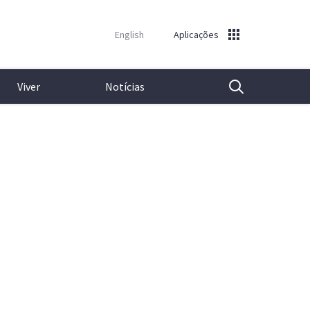
English
Aplicações
Viver
Notícias
Pesquisa
Gerais e Administrativos
Biblioteca Central
Emprego para Investigadores
Eng.º Duarte Pacheco
Submissão de Notícias e Eventos
Departamentos de Ensino
Espaços de Estudo
Procurar um Especialista
Prof. Ramôa Ribeiro
Técnico nos Media
Centros de Investigação
Repositório Institucional
Repositório Institucional
Notas de imprensa
Outros Serviços
Equipamento Audiovisual
Software
Newsletter
Software
Banco de Imagens
Emprego