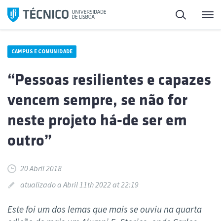
Saltar
Pesquisa
Me
para
o
conteúdo
CAMPUS E COMUNIDADE
“Pessoas resilientes e capazes
vencem sempre, se não for
neste projeto há-de ser em
outro”
20 Abril 2018
atualizado a Abril 11th 2022 at 22:19
Este foi um dos lemas que mais se ouviu na quarta