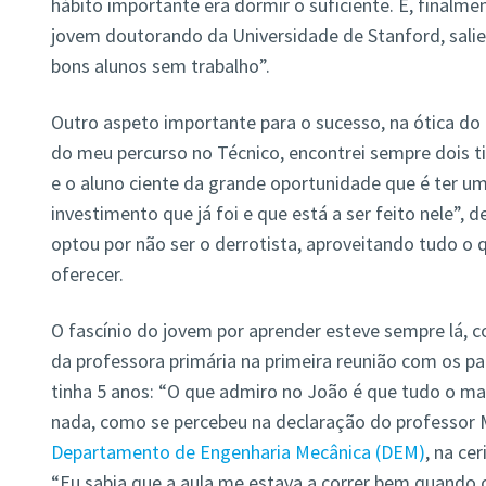
hábito importante era dormir o suficiente. E, finalmen
jovem doutorando da Universidade de Stanford, salie
bons alunos sem trabalho”.
Outro aspeto importante para o sucesso, na ótica do 
do meu percurso no Técnico, encontrei sempre dois ti
e o aluno ciente da grande oportunidade que é ter um
investimento que já foi e que está a ser feito nele”, 
optou por não ser o derrotista, aproveitando tudo o q
oferecer.
O fascínio do jovem por aprender esteve sempre lá, c
da professora primária na primeira reunião com os p
tinha 5 anos: “O que admiro no João é que tudo o m
nada, como se percebeu na declaração do professor 
Departamento de Engenharia Mecânica (DEM)
, na ce
“Eu sabia que a aula me estava a correr bem quando o