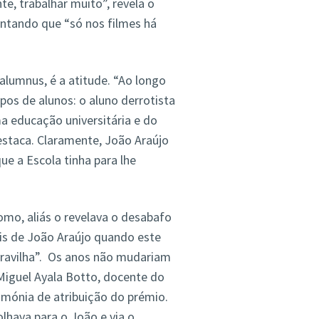
te, trabalhar muito”, revela o
ntando que “só nos filmes há
alumnus, é a atitude. “Ao longo
pos de alunos: o aluno derrotista
a educação universitária e do
destaca. Claramente, João Araújo
ue a Escola tinha para lhe
omo, aliás o revelava o desabafo
ais de João Araújo quando este
aravilha”. Os anos não mudariam
Miguel Ayala Botto, docente do
rimónia de atribuição do prémio.
lhava para o João e via o