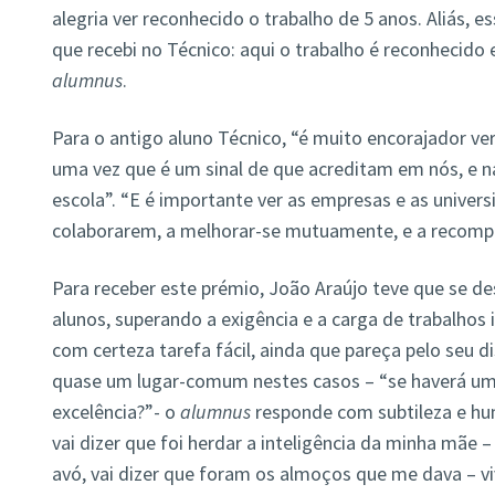
alegria ver reconhecido o trabalho de 5 anos. Aliás, e
que recebi no Técnico: aqui o trabalho é reconhecido
alumnus
.
Para o antigo aluno Técnico, “é muito encorajador ver
uma vez que é um sinal de que acreditam em nós, e 
escola”. “E é importante ver as empresas e as univer
colaborarem, a melhorar-se mutuamente, e a recompe
Para receber este prémio, João Araújo teve que se de
alunos, superando a exigência e a carga de trabalhos
com certeza tarefa fácil, ainda que pareça pelo seu d
quase um lugar-comum nestes casos – “se haverá um 
excelência?”- o
alumnus
responde com subtileza e hum
vai dizer que foi herdar a inteligência da minha mãe 
avó, vai dizer que foram os almoços que me dava – v