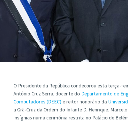
O Presidente da República condecorou esta terça-fei
António Cruz Serra, docente do
Departamento de Enge
Computadores (DEEC)
e reitor honorário da
Universi
a Grã-Cruz da Ordem do Infante D. Henrique. Marcelo 
insígnias numa cerimónia restrita no Palácio de Belém