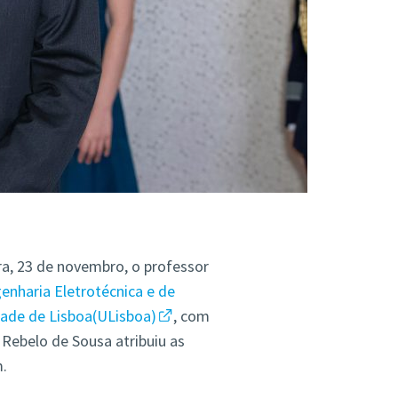
ra, 23 de novembro, o professor
nharia Eletrotécnica e de
dade de Lisboa(ULisboa)
, com
Rebelo de Sousa atribuiu as
.