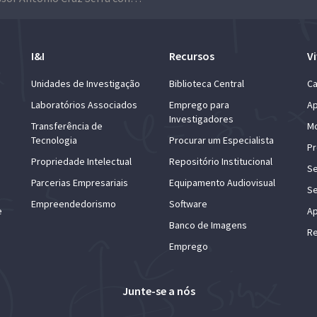
I&I
Recursos
Vi
Unidades de Investigação
Biblioteca Central
Ca
Laboratórios Associados
Emprego para
Ap
Investigadores
Transferência de
Mo
Tecnologia
Procurar um Especialista
Pr
Propriedade Intelectual
Repositório Institucional
Se
Parcerias Empresariais
Equipamento Audiovisual
Se
Empreendedorismo
Software
e
Ap
Banco de Imagens
Re
Emprego
Junte-se a nós