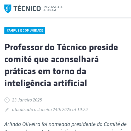
Saltar
para
o
conteúdo
CAMPUS E COMUNIDADE
Professor do Técnico preside
comité que aconselhará
práticas em torno da
inteligência artificial
23 Janeiro 2025
atualizado a Janeiro 24th 2025 at 19:29
Arlindo Oliveira foi nomeado presidente do Comité de