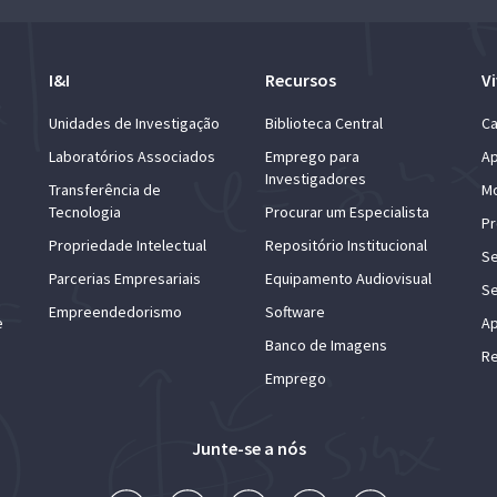
I&I
Recursos
Vi
Unidades de Investigação
Biblioteca Central
Ca
Laboratórios Associados
Emprego para
Ap
Investigadores
Transferência de
Mo
Tecnologia
Procurar um Especialista
Pr
Propriedade Intelectual
Repositório Institucional
Se
Parcerias Empresariais
Equipamento Audiovisual
Se
Empreendedorismo
Software
e
Ap
Banco de Imagens
Re
Emprego
Junte-se a nós