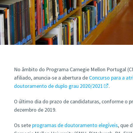
No âmbito do Programa Carnegie Mellon Portugal (CM
afiliado, anuncia-se a abertura de
Concurso para a atr
doutoramento de duplo grau 2020/2021
.
O último dia do prazo de candidaturas, conforme o 
dezembro de 2019.
Os sete
programas de doutoramento elegíveis
,
que d