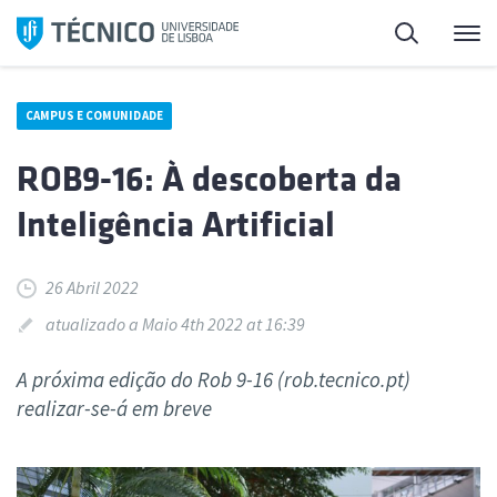
Saltar
Pesquisa
Me
para
o
conteúdo
CAMPUS E COMUNIDADE
ROB9-16: À descoberta da
Inteligência Artificial
26 Abril 2022
atualizado a Maio 4th 2022 at 16:39
A próxima edição do Rob 9-16 (rob.tecnico.pt)
realizar-se-á em breve