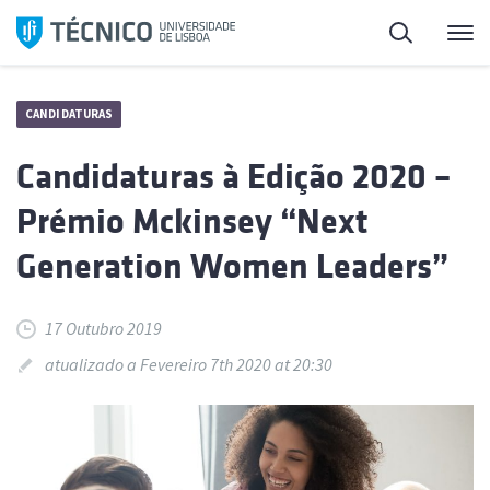
Saltar
Pesquisa
Me
para
o
conteúdo
CANDIDATURAS
Candidaturas à Edição 2020 –
Prémio Mckinsey “Next
Generation Women Leaders”
17 Outubro 2019
atualizado a Fevereiro 7th 2020 at 20:30