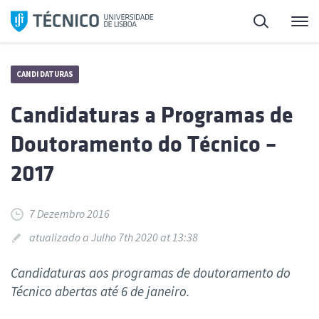
Saltar
Pesquisa
Me
para
o
conteúdo
CANDIDATURAS
Candidaturas a Programas de
Doutoramento do Técnico –
2017
7 Dezembro 2016
atualizado a Julho 7th 2020 at 13:38
Candidaturas aos programas de doutoramento do
Técnico abertas até 6 de janeiro.