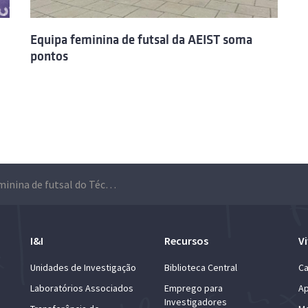
Equipa feminina de futsal da AEIST soma
pontos
Equipa feminina de futsal do Técnico em destaque na Gala do Desporto Universitário
I&I
Recursos
Vi
Unidades de Investigação
Biblioteca Central
Ca
Laboratórios Associados
Emprego para
Ap
Investigadores