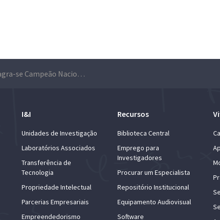
Técnico sagra-se Campeão Nacional Universitário de Surf
I&I
Recursos
Vi
Unidades de Investigação
Biblioteca Central
Ca
Laboratórios Associados
Emprego para
Ap
Investigadores
Transferência de
Mo
Tecnologia
Procurar um Especialista
Pr
Propriedade Intelectual
Repositório Institucional
Se
Parcerias Empresariais
Equipamento Audiovisual
Se
Empreendedorismo
Software