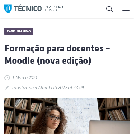
Saltar
Pesquisa
Me
para
o
conteúdo
CANDIDATURAS
Formação para docentes –
Moodle (nova edição)
1 Março 2021
atualizado a Abril 11th 2022 at 23:09